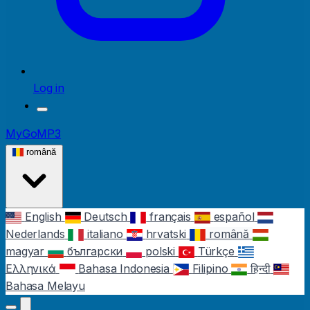
Log in
MyGoMP3
română
English
Deutsch
français
español
Nederlands
italiano
hrvatski
română
magyar
български
polski
Türkçe
Ελληνικά
Bahasa Indonesia
Filipino
हिन्दी
Bahasa Melayu