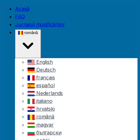
Skip to main content
Acasă
FAQ
Jurnalul modificărilor
română
English
Deutsch
français
español
Nederlands
italiano
hrvatski
română
magyar
български