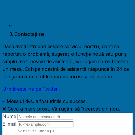
Contactaţi-ne
Dacă aveți întrebări despre serviciul nostru, doriți să
raportați o problemă, sugerați o funcție nouă sau pur și
simplu aveți nevoie de asistență, vă rugăm să ne trimiteți
un mesaj. Echipa noastră de asistență răspunde în 24 de
ore și suntem întotdeauna bucuroși să vă ajutăm.
Urmărește-ne pe Twitter
✅
Mesajul dvs. a fost trimis cu succes.
❌ Ceva a mers prost. Vă rugăm să încercați din nou.
Nume
E-mail